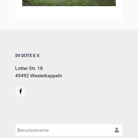
SV DÜTE E.V.
Lotter Str. 18
49492 Westerkappeln
Benut