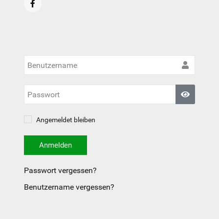
Benut
Passwo
Passwort
Angemeldet bleiben
Anmelden
Passwort vergessen?
Benutzername vergessen?